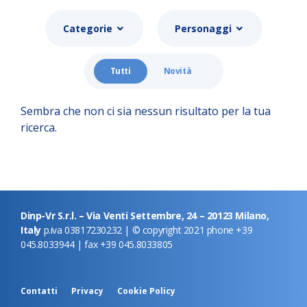
Categorie
Personaggi
Tutti
Novità
Sembra che non ci sia nessun risultato per la tua
ricerca.
Dinp-Vr S.r.l. – Via Venti Settembre, 24 – 20123 Milano,
Italy
p.iva 03817230232 | © copyright 2021 phone +39
045.8033944 | fax +39 045.8033805
Contatti
Privacy
Cookie Policy