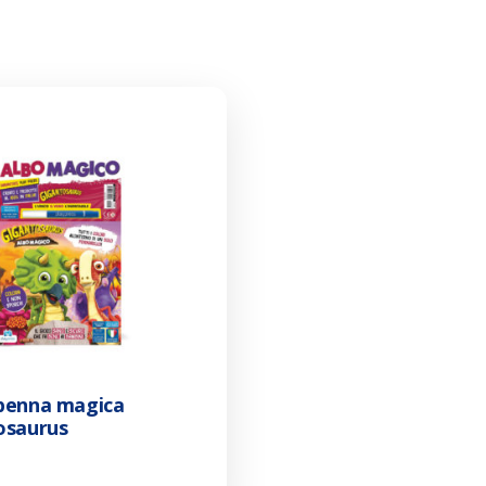
penna magica
osaurus