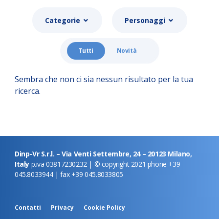
Categorie
Personaggi
Tutti
Novità
Sembra che non ci sia nessun risultato per la tua
ricerca.
Dinp-Vr S.r.l. – Via Venti Settembre, 24 – 20123 Milano,
Italy
p.iva 03817230232 | © copyright 2021 phone +39
045.8033944 | fax +39 045.8033805
Contatti
Privacy
Cookie Policy