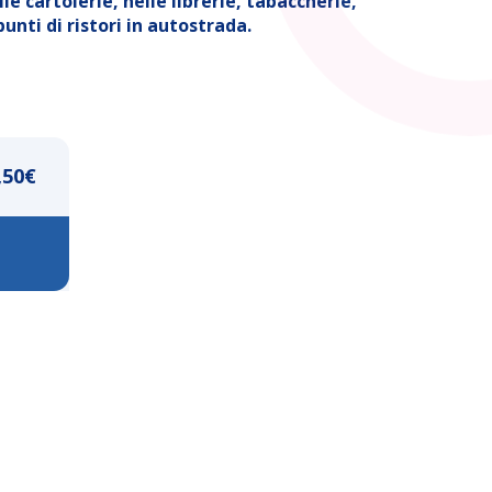
lle cartolerie, nelle librerie, tabaccherie,
unti di ristori in autostrada.
,50
€