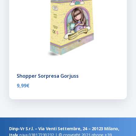
Shopper Sorpresa Gorjuss
9,99
€
Dinp-Vr S.r.l. – Via Venti Settembre, 24 – 20123 Milano,
Italy
p.iva 03817230232 | © copyright 2021 phone +39