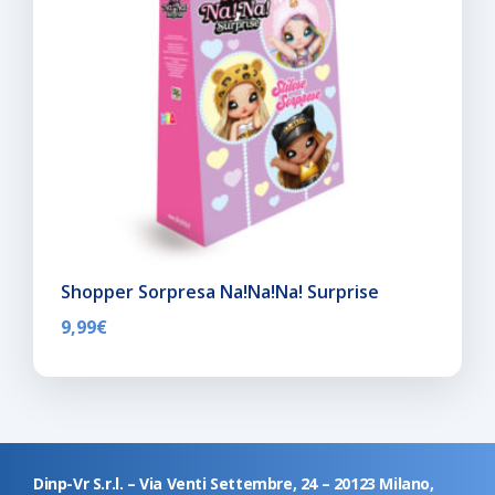
Shopper Sorpresa Na!Na!Na! Surprise
9,99
€
Dinp-Vr S.r.l. – Via Venti Settembre, 24 – 20123 Milano,