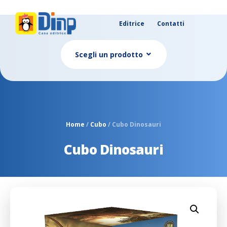
Editrice
Contatti
Scegli un prodotto
Home
/
Cubo
/ Cubo Dinosauri
Cubo Dinosauri