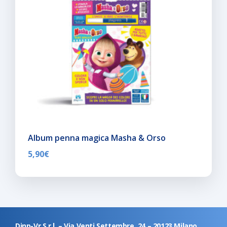
Album penna magica Masha & Orso
5,90
€
Dinp-Vr S.r.l. – Via Venti Settembre, 24 – 20123 Milano,